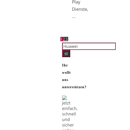
Play
Dienste,
…
1
2
3
Ihr
wollt
uns
unterstützen?