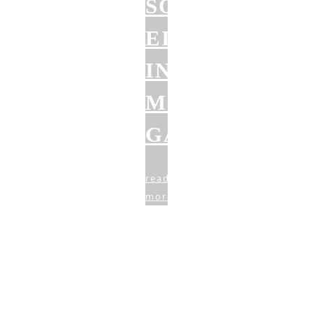
SOLIDER
EINSTIEG
INS
MOBILE
GAMING
read
more