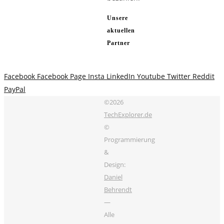
Unsere
aktuellen
Partner
Facebook
Facebook Page
Insta
LinkedIn
Youtube
Twitter
Reddit
PayPal
©2026
TechExplorer.de
©
Programmierung
&
Design:
Daniel
Behrendt
—
Alle