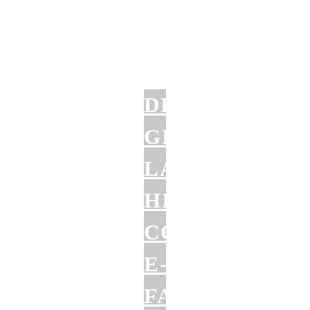
DER
GROSSE L
ANGZEITTEST:
IMIWAY C
OBRA E
-F
ATBIKE (