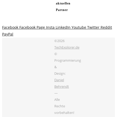
aktuellen
Partner
Facebook
Facebook Page
Insta
LinkedIn
Youtube
Twitter
Reddit
PayPal
©2026
TechExplorer.de
©
Programmierung
&
Design:
Daniel
Behrendt
—
Alle
Rechte
vorbehalten!