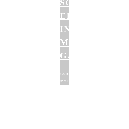
SOLIDER
EINSTIEG
INS
MOBILE
GAMING
read
more