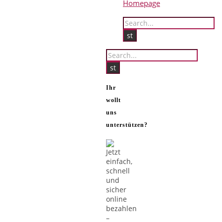
Homepage
Ihr
wollt
uns
unterstützen?