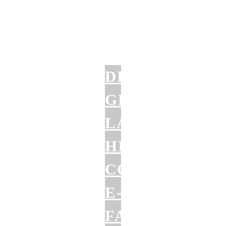
DER
GROSSE L
ANGZEITTEST:
IMIWAY C
OBRA E
-F
ATBIKE (