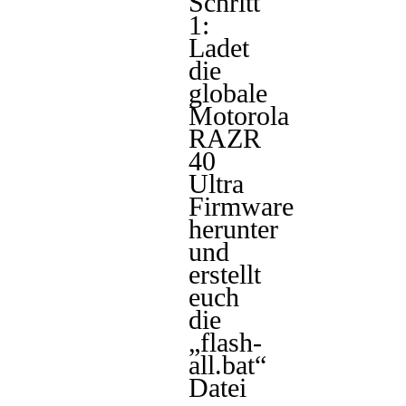
Schritt
1:
Ladet
die
globale
Motorola
RAZR
40
Ultra
Firmware
herunter
und
erstellt
euch
die
„flash-
all.bat“
Datei