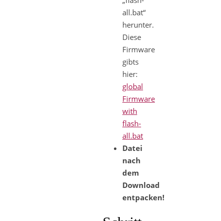
all.bat“
herunter.
Diese
Firmware
gibts
hier:
global
Firmware
with
flash-
all.bat
Datei
nach
dem
Download
entpacken!