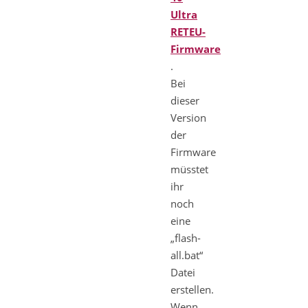
Ultra
RETEU-
Firmware
.
Bei
dieser
Version
der
Firmware
müsstet
ihr
noch
eine
„flash-
all.bat“
Datei
erstellen.
Wenn