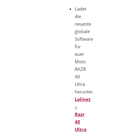
Ladet
die
neueste
globale
Software
für
euer
Moto
RAZR
40
Ultra
herunter.
Lolinet
–
Razr
40
Ultra