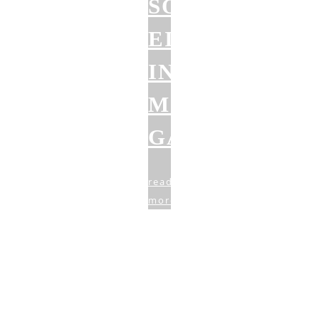
SOLIDER
EINSTIEG
INS
MOBILE
GAMING
read
more