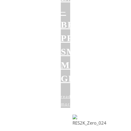
–
BESTE
PREMIUM-
SMARTWATC
MIT
GESUNDHEIT
read
more