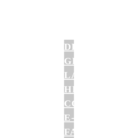
DER
GROSSE L
ANGZEITTEST:
IMIWAY C
OBRA E
-F
ATBIKE (