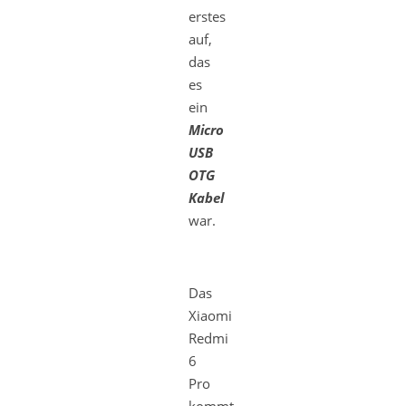
erstes
auf,
das
es
ein
Micro
USB
OTG
Kabel
war.
Das
Xiaomi
Redmi
6
Pro
kommt