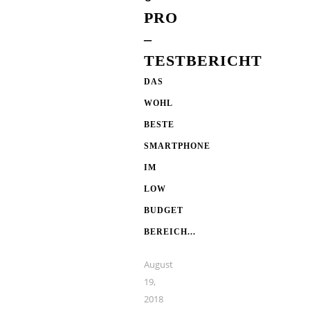
PRO
–
TESTBERICHT
DAS
WOHL
BESTE
SMARTPHONE
IM
LOW
BUDGET
BEREICH...
August
19,
2018