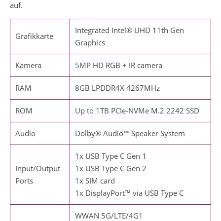
auf.
Integrated Intel® UHD 11th Gen
Grafikkarte
Graphics
Kamera
5MP HD RGB + IR camera
RAM
8GB LPDDR4X 4267MHz
ROM
Up to 1TB PCIe-NVMe M.2 2242 SSD
Audio
Dolby® Audio™ Speaker System
1x USB Type C Gen 1
Input/Output
1x USB Type C Gen 2
Ports
1x SIM card
1x DisplayPort™ via USB Type C
WWAN 5G/LTE/4G1