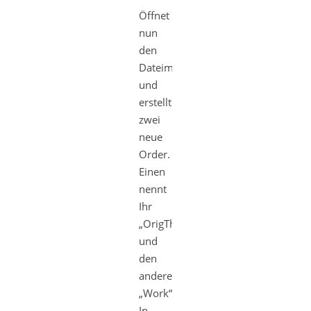
Öffnet
nun
den
Dateimanager
und
erstellt
zwei
neue
Order.
Einen
nennt
Ihr
„OrigTheme“
und
den
anderen
„Work“.
In