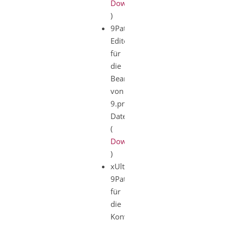
Download
)
9Patch-
Editor
für
die
Bearbeitung
von
9.png-
Dateien
(
Download
)
xUltimate-
9Patch
für
die
Konvertierung