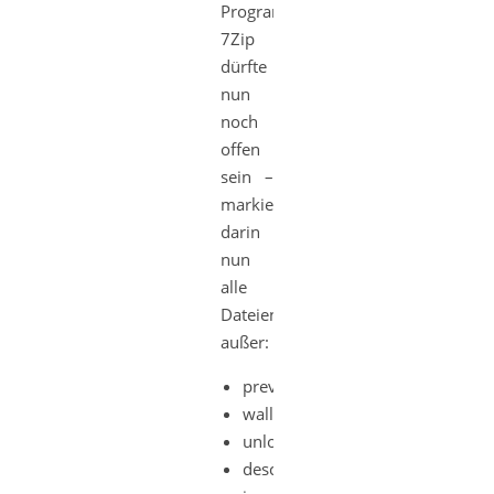
Programm
7Zip
dürfte
nun
noch
offen
sein –
markiert
darin
nun
alle
Dateien
außer:
preview
wallpaper
unlock
description.xml