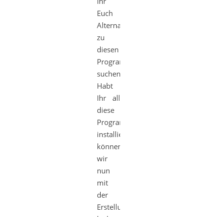
Ihr
Euch
Alternativen
zu
diesen
Programmen
suchen.
Habt
Ihr all
diese
Programme
installiert
können
wir
nun
mit
der
Erstellung