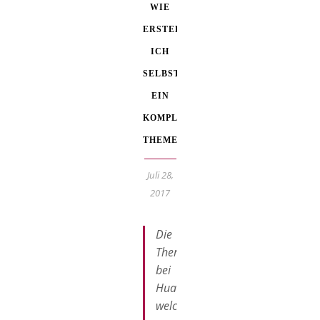
WIE
ERSTELLE
ICH
SELBST
EIN
KOMPLETTES
THEME?
Juli 28,
2017
Die
Themes
bei
Huawei,
welche