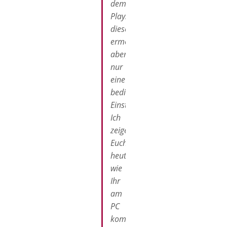
dem
Playstore,
dieser
ermöglicht
aber
nur
eine
bedingte
Einstellungsmöglichkeit.
Ich
zeige
Euch
heute,
wie
Ihr
am
PC
komplette