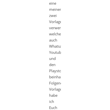
eine
meiner
zwei
Vorlagen
verwenden,
welche
auch
Whatsapp,
Youtube
und
den
Playstore
beinhalten.
Folgende
Vorlagen
habe
ich
Euch