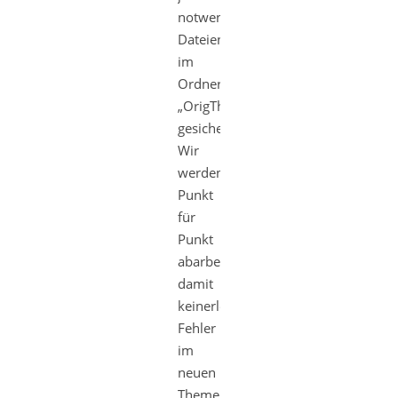
notwendigen
Dateien
im
Ordner
„OrigTheme“
gesichert.
Wir
werden
Punkt
für
Punkt
abarbeiten,
damit
keinerlei
Fehler
im
neuen
Theme