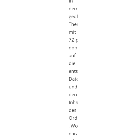
In
dem
geöffneten
Theme
mit
7Zip
doppelklicken
auf
die
entsprechende
Datei
und
den
Inhalt
des
Ordners
„Work“
darau