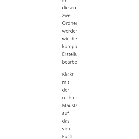
diesen
zwei
Ordnern
werden
wir die
komplette
Erstellung
bearbeiten.
Klickt
mit
der
rechten
Maustaste
auf
das
von
Euch