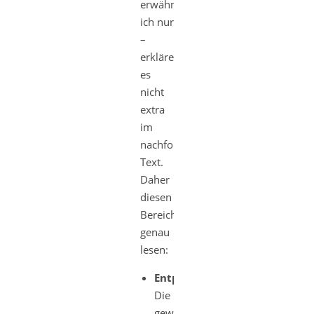
erwähne
ich nur
–
erkläre
es
nicht
extra
im
nachfolgenden
Text.
Daher
diesen
Bereich
genau
lesen:
Entpacken:
Die
gewünschte