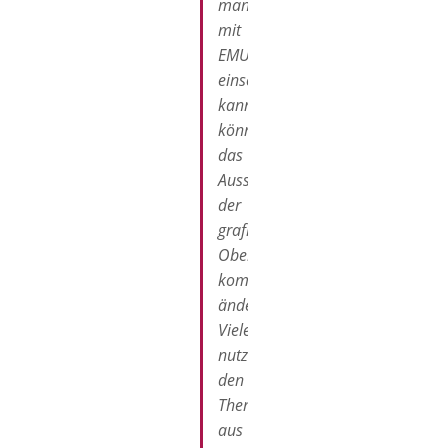
man
mit
EMUI
einsetzen
kann,
können
das
Aussehen
der
grafischen
Oberfläche
komplett
ändern.
Viele
nutzen
den
ThemeEditor
aus