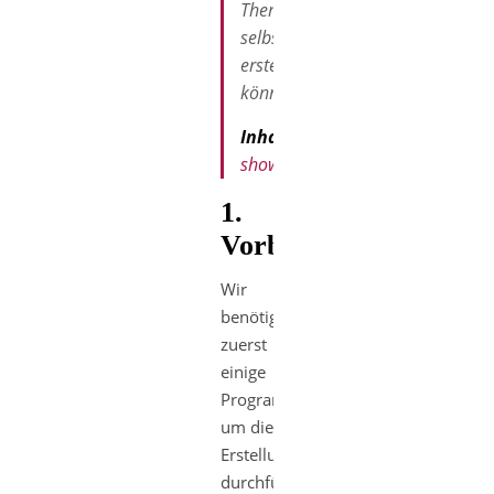
Themes
selbst
erstellen
könnt.
Inhaltsverzeichnis
show
1.
Vorbereitung
Wir
benötigen
zuerst
einige
Programme
um die
Erstellung
durchführen