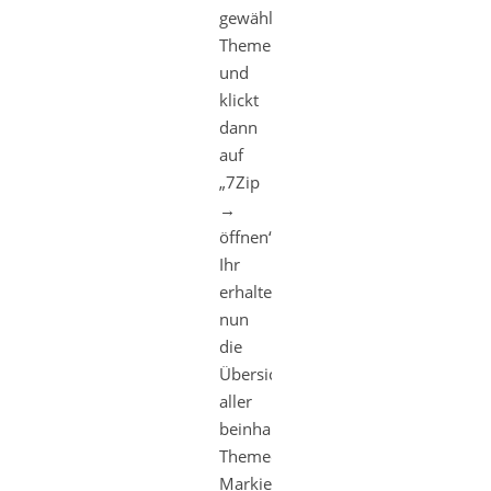
gewählte
Theme
und
klickt
dann
auf
„7Zip
→
öffnen“.
Ihr
erhaltet
nun
die
Übersicht
aller
beinhalteten
Themedateien.
Markiert