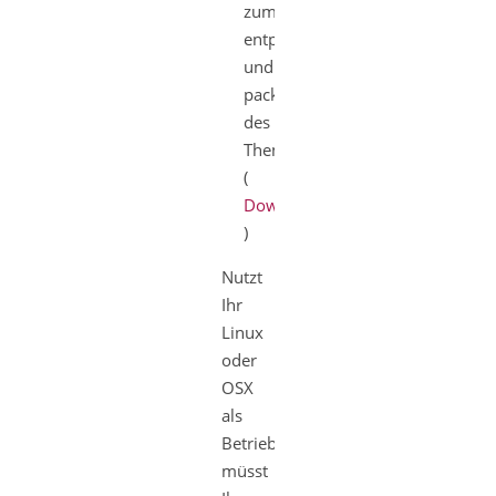
zum
entpacken
und
packen
des
Themes
(
Download
)
Nutzt
Ihr
Linux
oder
OSX
als
Betriebssystem,
müsst