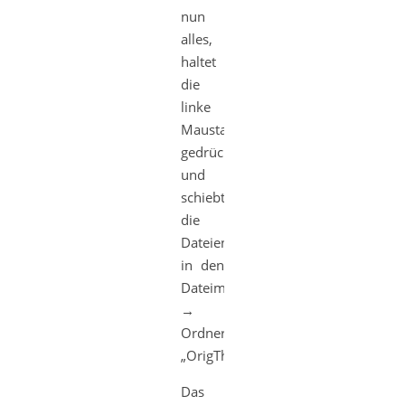
nun
alles,
haltet
die
linke
Maustaste
gedrückt
und
schiebt
die
Dateien
in den
Dateimanager
→
Ordner
„OrigTheme“.
Das