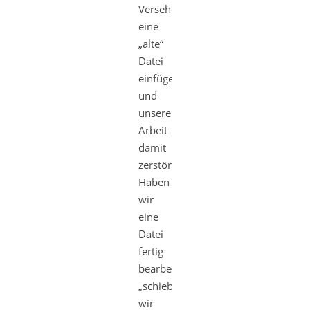
Versehen
eine
„alte“
Datei
einfügen
und
unsere
Arbeit
damit
zerstören.
Haben
wir
eine
Datei
fertig
bearbeitet,
„schieben“
wir