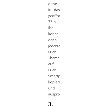
diese
in das
geöffnete
7Zip.
Ihr
könnt
dann
jederzeit
Euer
Theme
auf
Euer
Smartphone
kopieren
und
ausprobieren.
3.