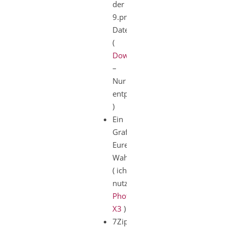
der
9.png-
Dateien
(
Download
–
Nur
entpacken
)
Ein
Grafikprogramm
Eurer
Wahl
( ich
nutze
PhotoImpact
X3
)
7Zip