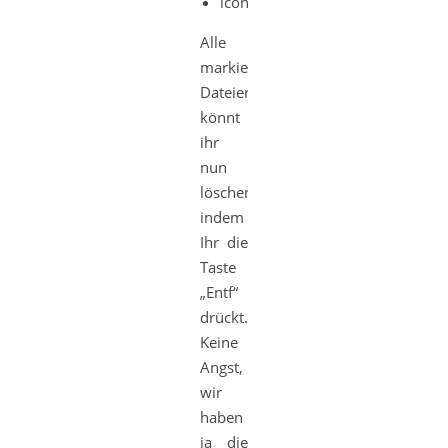
icons
Alle
markierten
Dateien
könnt
ihr
nun
löschen
indem
Ihr die
Taste
„Entf“
drückt.
Keine
Angst,
wir
haben
ja die