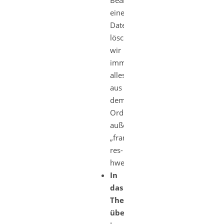
Bearbeitung
einer
Datei
löschen
wir
immer
alles
aus
dem
Ordner
außer
„framework-
res-
hwext“
In
das
Theme
übernehmen: