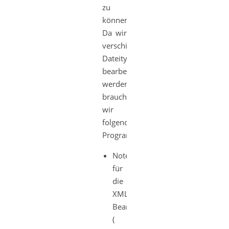
zu
können.
Da wir
verschiedene
Dateitypen
bearbeiten
werden,
brauchen
wir
folgende
Programme:
Notepad++
für
die
XML-
Bearbeitung
(