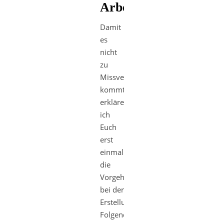
Arbeitsweise
Damit
es
nicht
zu
Missverständnissen
kommt
erkläre
ich
Euch
erst
einmal
die
Vorgehensweise
bei der
Erstellung.
Folgendes