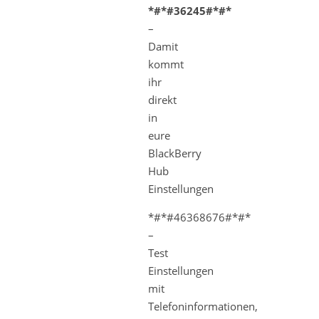
*#*#36245#*#*
–
Damit
kommt
ihr
direkt
in
eure
BlackBerry
Hub
Einstellungen
*#*#46368676#*#*
–
Test
Einstellungen
mit
Telefoninformationen,