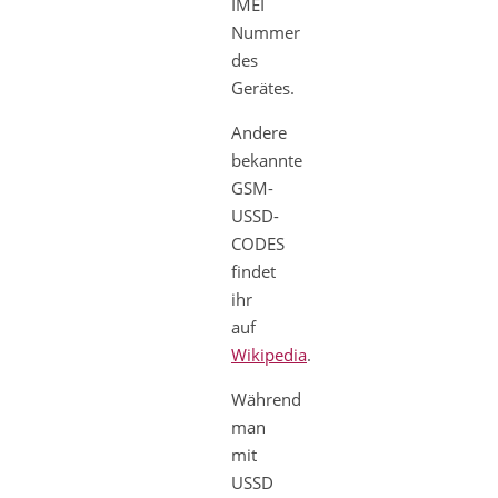
IMEI
Nummer
des
Gerätes.
Andere
bekannte
GSM-
USSD-
CODES
findet
ihr
auf
Wikipedia
.
Während
man
mit
USSD