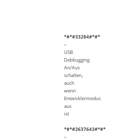
*#*#33284#*#*
–
USB
Debbugging
An/Aus
schalten,
auch
wenn
Entwicklermodus
aus
ist
*#*#2637643#*#*
–