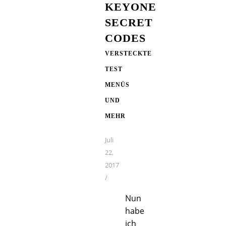
KEYONE
SECRET
CODES
VERSTECKTE
TEST
MENÜS
UND
MEHR
Juli
22,
2017
/
Nun
habe
ich