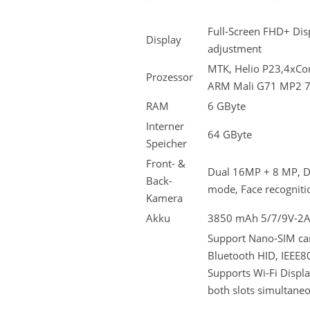
Full-Screen FHD+ Dis
Display
adjustment
MTK, Helio P23,4xCo
Prozessor
ARM Mali G71 MP2 
RAM
6 GByte
Interner
64 GByte
Speicher
Front- &
Dual 16MP + 8 MP, Du
Back-
mode, Face recognitio
Kamera
Akku
3850 mAh 5/7/9V-2A, 
Support Nano-SIM ca
Bluetooth HID, IEEE80
Supports Wi-Fi Displa
both slots simultane