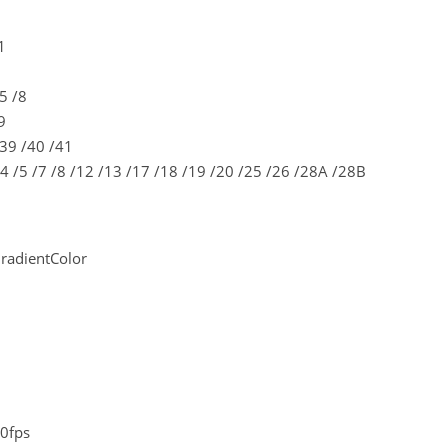
1
5 /8
9
39 /40 /41
4 /5 /7 /8 /12 /13 /17 /18 /19 /20 /25 /26 /28A /28B
radientColor
30fps