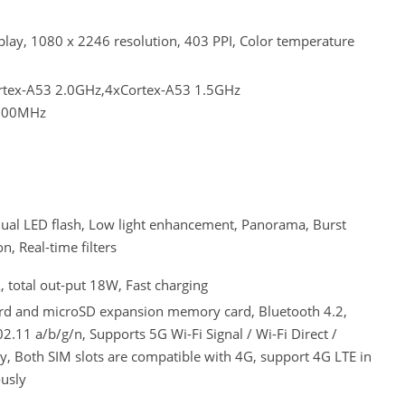
play, 1080 x 2246 resolution, 403 PPI, Color temperature
rtex-A53 2.0GHz,4xCortex-A53 1.5GHz
700MHz
al LED flash, Low light enhancement, Panorama, Burst
n, Real-time filters
total out-put 18W, Fast charging
rd and microSD expansion memory card, Bluetooth 4.2,
2.11 a/b/g/n, Supports 5G Wi-Fi Signal / Wi-Fi Direct /
y, Both SIM slots are compatible with 4G, support 4G LTE in
ously