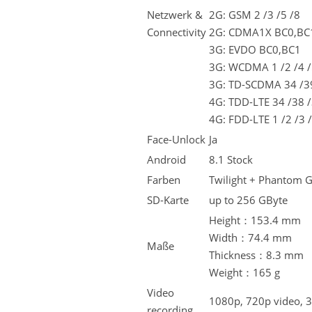
Netzwerk &
2G: GSM 2 /3 /5 /8
Connectivity
2G: CDMA1X BC0,BC
3G: EVDO BC0,BC1
3G: WCDMA 1 /2 /4 /
3G: TD-SCDMA 34 /3
4G: TDD-LTE 34 /38 /
4G: FDD-LTE 1 /2 /3 /
Face-Unlock
Ja
Android
8.1 Stock
Farben
Twilight + Phantom G
SD-Karte
up to 256 GByte
Height：153.4 mm
Width：74.4 mm
Maße
Thickness：8.3 mm
Weight：165 g
Video
1080p, 720p video, 
recording