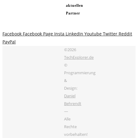
aktuellen
Partner
Facebook
Facebook Page
Insta
LinkedIn
Youtube
Twitter
Reddit
PayPal
©2026
TechExplorer.de
©
Programmierung
&
Design:
Daniel
Behrendt
—
Alle
Rechte
vorbehalten!