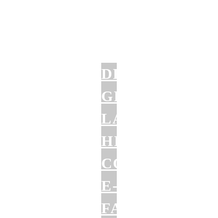
DER
GROSSE L
ANGZEITTEST:
IMIWAY C
OBRA E
-F
ATBIKE (