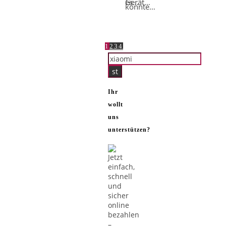
es…
Gerät…
konnte…
1
2
3
4
Ihr
wollt
uns
unterstützen?