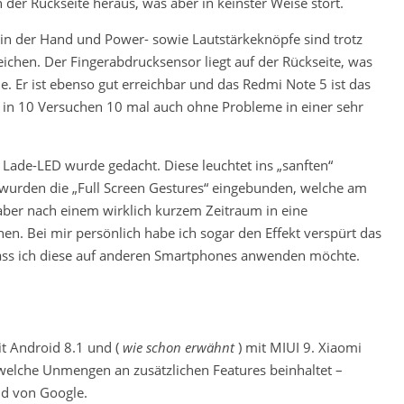
 der Rückseite heraus, was aber in keinster Weise stört.
 in der Hand und Power- sowie Lautstärkeknöpfe sind trotz
reichen. Der Fingerabdrucksensor liegt auf der Rückseite, was
e. Er ist ebenso gut erreichbar und das Redmi Note 5 ist das
 in 10 Versuchen 10 mal auch ohne Probleme in einer sehr
 Lade-LED wurde gedacht. Diese leuchtet ins „sanften“
9 wurden die „Full Screen Gestures“ eingebunden, welche am
ber nach einem wirklich kurzem Zeitraum in eine
. Bei mir persönlich habe ich sogar den Effekt verspürt das
 dass ich diese auf anderen Smartphones anwenden möchte.
it Android 8.1 und (
wie schon erwähnt
) mit MIUI 9. Xiaomi
 welche Unmengen an zusätzlichen Features beinhaltet –
d von Google.